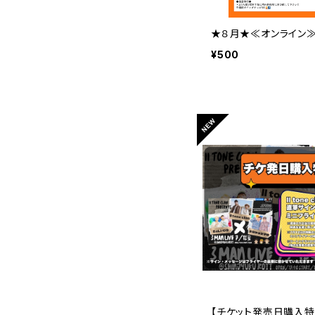
★８月★≪オンライン≫
¥500
【チケット発売日購入特典