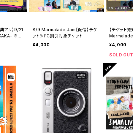
アリ】9/21
8/9 Marmalade Jam【配信】チケ
【チケット発
SAKA- ※F
ット※FC割引対象チケット
Marmala
ケット
¥4,000
¥4,000
SOLD OU