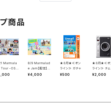
ップ商品
21 Marmala
8/9 Marmalad
★８月★≪オン
★８月★≪オ
 Tour -OSA
e Jam【配信】チ
ライン≫ ガチャ
ライン≫ チェ
A- ※FC割引
ケット※FC割引
（サイン入り）
4,000
¥4,000
¥500
¥2,000
象チケット
対象チケット