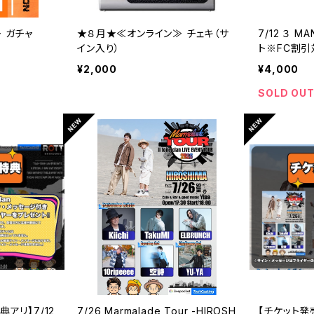
 ガチャ
★８月★≪オンライン≫ チェキ（サ
7/12 ３ MA
イン入り）
ト※FC割引
¥2,000
¥4,000
SOLD OU
アリ】7/12
7/26 Marmalade Tour -HIROSH
【チケット発