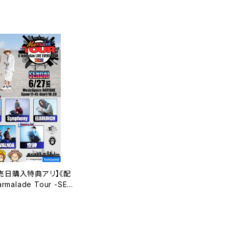
売日購入特典アリ】《配
rmalade Tour -SEN
C割引対象チケット
T