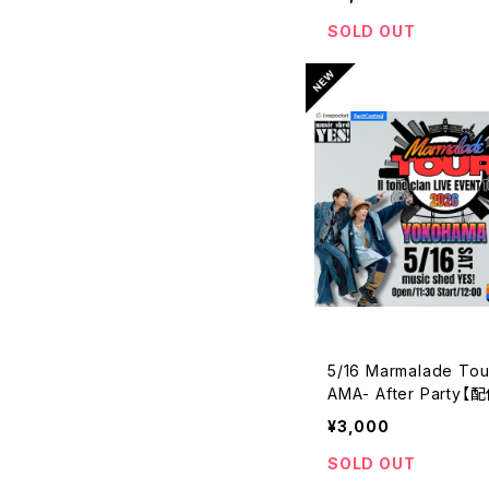
SOLD OUT
5/16 Marmalade To
AMA- After Party
※FC割引対象チケット
¥3,000
SOLD OUT