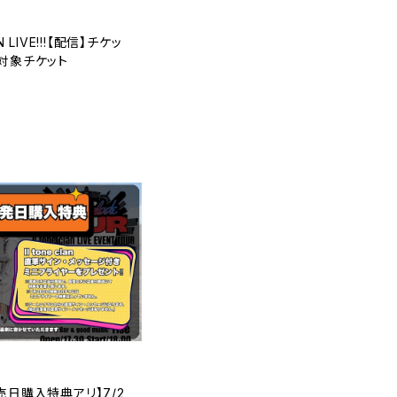
N LIVE!!!【配信】チケッ
対象チケット
T
売日購入特典アリ】7/2