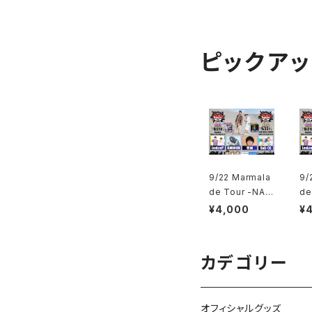
ピックア
9/22 Marmala
9/
de Tour -NAG
de
OYA- ※FC割引
K
¥4,000
¥
対象チケット
対
カデゴリー
オフィシャルグッズ