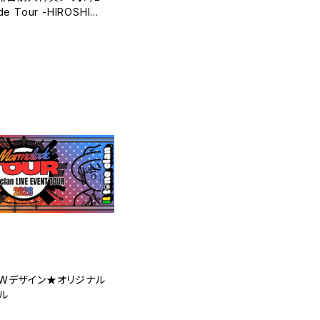
de Tour -HIROSHIM
割引対象チケット
T
NEWデザイン★オリジナル
ル