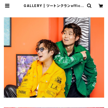
GALLERY | ツートンクランofficia
l EC site