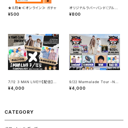
★８月★≪オンライン≫ ガチャ
オリジナルラバーバンド（ブル
ー）
¥500
¥800
7/12 ３ MAN LIVE!!!【配信】チ
9/22 Marmalade Tour -NA
ケット※FC割引対象チケット
GOYA- ※FC割引対象チケット
¥4,000
¥4,000
CATEGORY