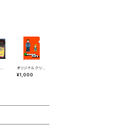
売日
オリジナルクリア
】
ファイル -type
¥1,000
la
Orange-
AG
割引