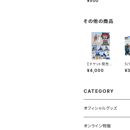
¥500
その他の商品
【チケット発売日
5/
購入特典アリ】
de
¥4,000
¥
《配信》6/27 Ma
OH
rmalade Tour
Pa
-SENDAI- ※F
ケ
C割引対象チケ
対
ット
CATEGORY
オフィシャルグッズ
オンライン物販