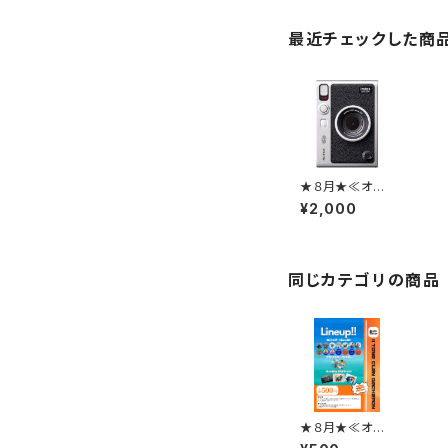
最近チェックした商
★８月★≪オン
ライン≫ チェキ
¥2,000
（サイン入り）
同じカテゴリの商品
★８月★≪オン
ライン≫ ガチャ