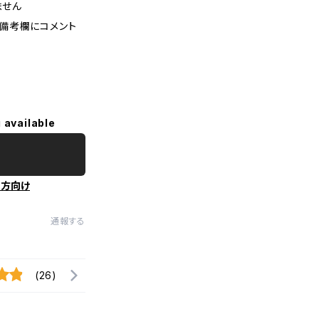
ません
備考欄にコメント
 available
の方向け
通報する
(26)