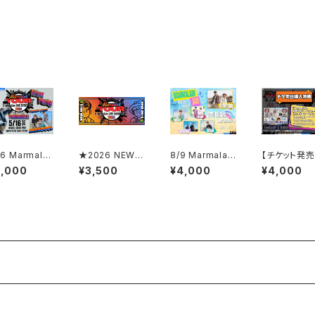
16 Marmala
★2026 NEWデ
8/9 Marmalad
【チケット発
 Tour -YOK
ザイン★オリジ
e Jam【配信】チ
購入特典アリ
3,000
¥3,500
¥4,000
¥4,000
AMA- After
ナルフェイスタオ
ケット※FC割引
9/22 Marma
rty【配信】チ
ル
対象チケット
de Tour -N
ット※FC割引
OYA- ※FC
象チケット
対象チケット